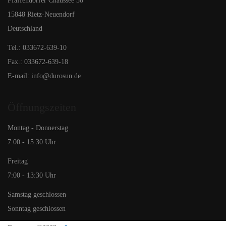
Pfaffendorfer Chaussee 38
15848 Rietz-Neuendorf
Deutschland
Tel.: 033672-639-10
Fax.: 033672-639-18
E-mail: info@durosun.de
Öffnungszeiten
Montag - Donnerstag
7:00 - 15:30 Uhr
Freitag
7:00 - 13:30 Uhr
Samstag geschlossen
Sonntag geschlossen