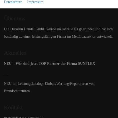
Datenschutz
Impressum
Über uns
Die Durosun Handel GmbH wurde im Jahre 2003 gegründet und hat sich
beständig zu einer leistungsfähigen Firma im Metallbausektor entwickelt.
Aktuelles
NEU – Wir sind jetzt TOP Partner der Firma SUNFLEX
—
NEU im Leistungskatalog: Einbau/Wartung/Reparaturen von
Brandschutztüren
Kontakt