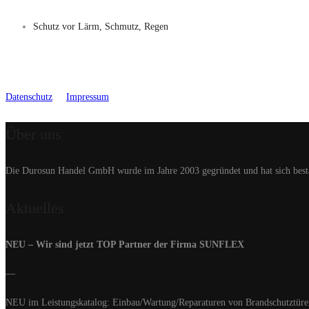
Schutz vor Lärm, Schmutz, Regen
Datenschutz
Impressum
Über uns
Die Durosun Handel GmbH wurde im Jahre 2003 gegründet und hat sich bestän
Aktuelles
NEU – Wir sind jetzt TOP Partner der Firma SUNFLEX
—
NEU im Leistungskatalog: Einbau/Wartung/Reparaturen von Brandschutztüre