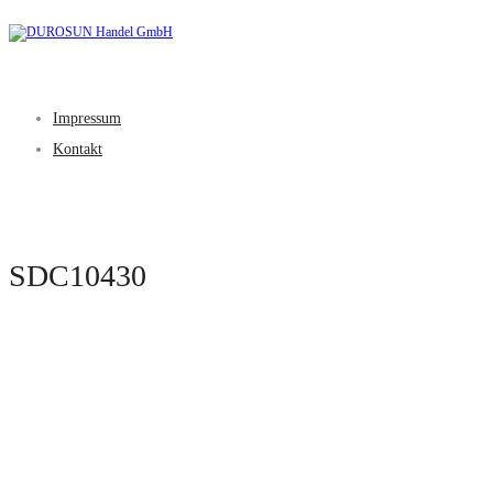
Impressum
Kontakt
SDC10430