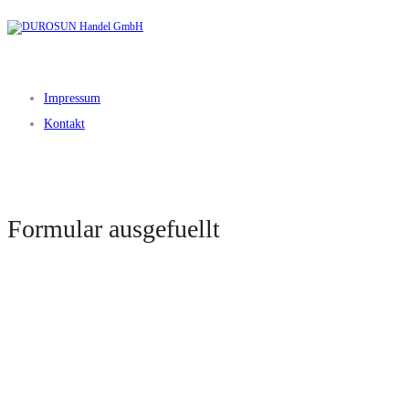
Impressum
Kontakt
Formular ausgefuellt