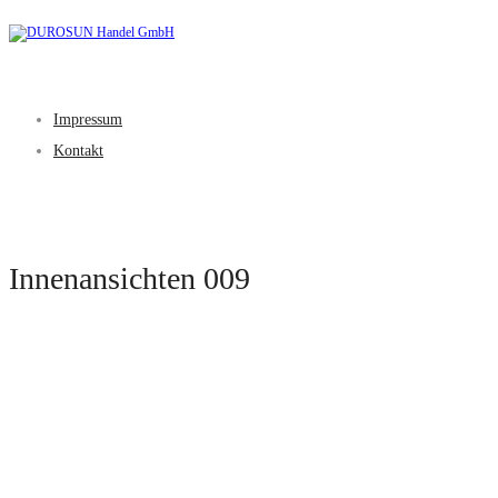
Impressum
Kontakt
Innenansichten 009