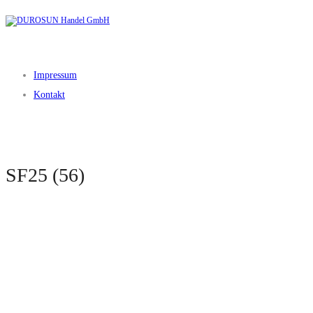
Impressum
Kontakt
SF25 (56)