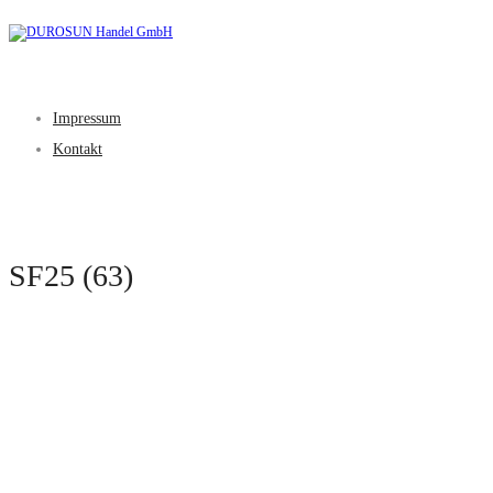
Impressum
Kontakt
SF25 (63)