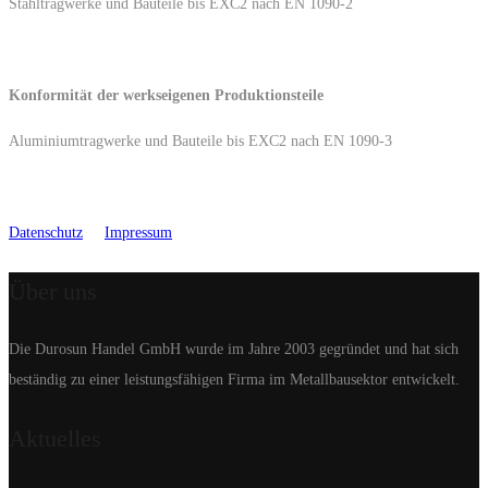
Stahltragwerke und Bauteile bis EXC2 nach EN 1090-2
Konformität der werkseigenen Produktionsteile
Aluminiumtragwerke und Bauteile bis EXC2 nach EN 1090-3
Datenschutz
Impressum
Über uns
Die Durosun Handel GmbH wurde im Jahre 2003 gegründet und hat sich
beständig zu einer leistungsfähigen Firma im Metallbausektor entwickelt.
Aktuelles