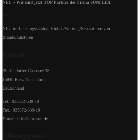
NEU – Wir sind jetzt TOP Partner der Firma SUNFLEX
—
NEU im Leistungskatalog: Einbau/Wartung/Reparaturen von
Brandschutztüren
Kontakt
Pfaffendorfer Chaussee 38
15848 Rietz-Neuendorf
Deutschland
Tel.: 033672-639-10
Fax.: 033672-639-18
E-mail: info@durosun.de
Öffnungszeiten