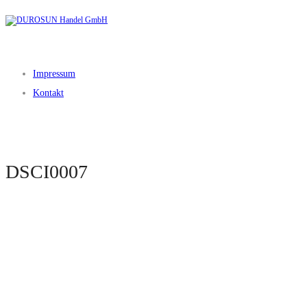
Impressum
Kontakt
DSCI0007