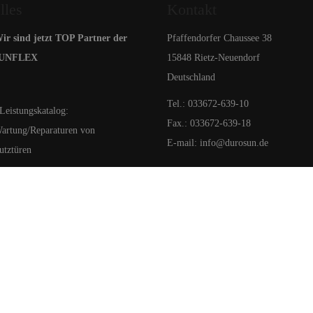
lles
Kontakt
r sind jetzt TOP Partner der
Pfaffendorfer Chaussee 38
SUNFLEX
15848 Rietz-Neuendorf
Deutschland
Tel.: 033672-639-10
eistungskatalog:
Fax.: 033672-639-18
artung/Reparaturen von
E-mail: info@durosun.de
utztüren