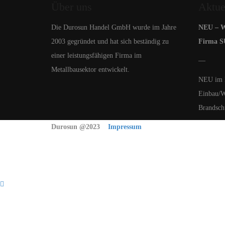
Über uns
Aktue
Die Durosun Handel GmbH wurde im Jahre
NEU – Wi
2003 gegründet und hat sich beständig zu
Firma 
einer leistungsfähigen Firma im
—
Metallbausektor entwickelt.
NEU im L
Einbau/W
Brandsch
Durosun @2023
Impressum