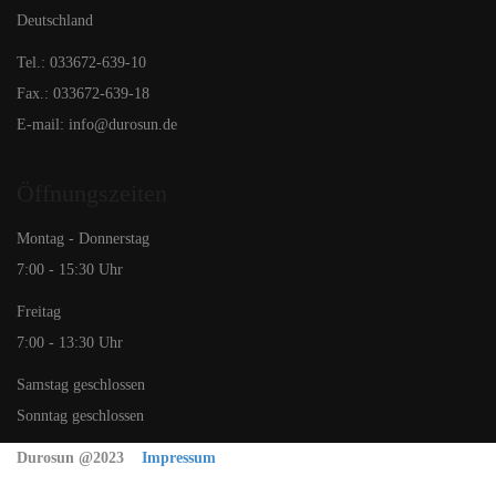
Deutschland
Tel.: 033672-639-10
Fax.: 033672-639-18
E-mail: info@durosun.de
Öffnungszeiten
Montag - Donnerstag
7:00 - 15:30 Uhr
Freitag
7:00 - 13:30 Uhr
Samstag geschlossen
Sonntag geschlossen
Durosun @2023
Impressum