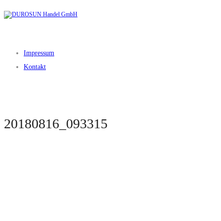
Impressum
Kontakt
20180816_093315