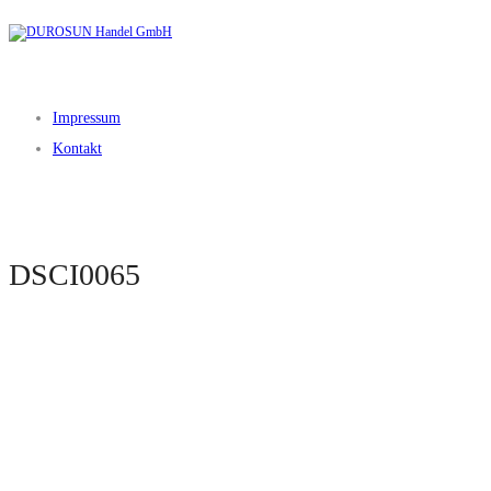
Impressum
Kontakt
DSCI0065