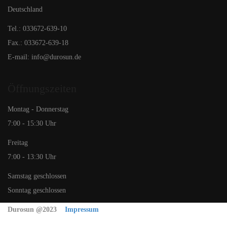
Deutschland
Tel.: 033672-639-10
Fax.: 033672-639-18
E-mail: info@durosun.de
Öffnungszeiten
Montag - Donnerstag
7:00 - 15:30 Uhr
Freitag
7:00 - 13:30 Uhr
Samstag geschlossen
Sonntag geschlossen
Durosun @2023
Impressum