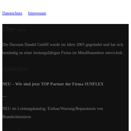
Datenschutz
Impressum
Über uns
Die Durosun Handel GmbH wurde im Jahre 2003 gegründet und hat sich
beständig zu einer leistungsfähigen Firma im Metallbausektor entwickelt.
Aktuelles
NEU – Wir sind jetzt TOP Partner der Firma SUNFLEX
—
NEU im Leistungskatalog: Einbau/Wartung/Reparaturen von
Brandschutztüren