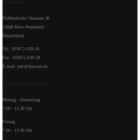
Kontakt
Pfaffendorfer Chaussee 38
15848 Rietz-Neuendorf
Deutschland
Tel.: 033672-639-10
Fax.: 033672-639-18
E-mail: info@durosun.de
Öffnungszeiten
Montag - Donnerstag
7:00 - 15:30 Uhr
Freitag
7:00 - 13:30 Uhr