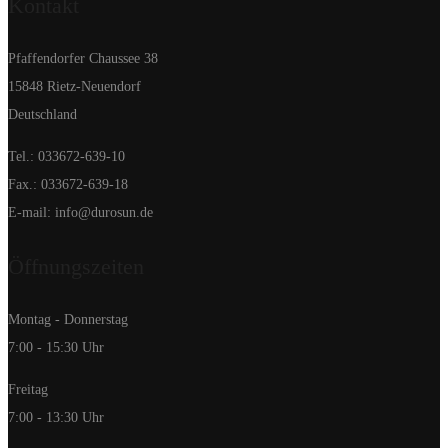
Kontakt
Pfaffendorfer Chaussee 38
15848 Rietz-Neuendorf
Deutschland
Tel.: 033672-639-10
Fax.: 033672-639-18
E-mail: info@durosun.de
Öffnungszeiten
Montag - Donnerstag
7:00 - 15:30 Uhr
Freitag
7:00 - 13:30 Uhr