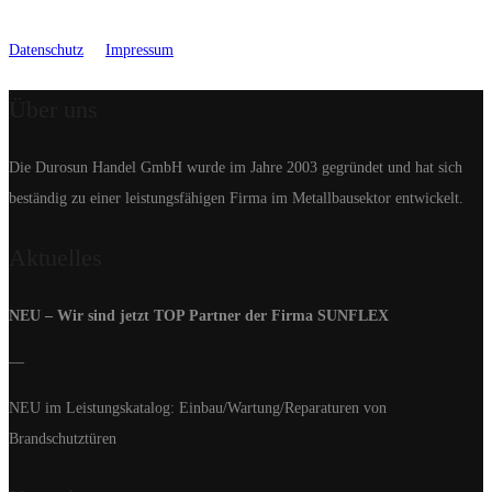
Datenschutz
Impressum
Über uns
Die Durosun Handel GmbH wurde im Jahre 2003 gegründet und hat sich
beständig zu einer leistungsfähigen Firma im Metallbausektor entwickelt.
Aktuelles
NEU – Wir sind jetzt TOP Partner der Firma SUNFLEX
—
NEU im Leistungskatalog: Einbau/Wartung/Reparaturen von
Brandschutztüren