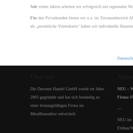
Seit
vielen Jahren arbeiten wir erfolgreich mit regionalen 
Für
den Privatkunden bieten wir u.a. im Terrassenbereich 
als „persönliche Visitenkarte“ haben wir individuelle Haus
Datensch
Über uns
Aktue
Die Durosun Handel GmbH wurde im Jahre
NEU – Wi
2003 gegründet und hat sich beständig zu
Firma 
einer leistungsfähigen Firma im
—
Metallbausektor entwickelt.
NEU im L
Einbau/W