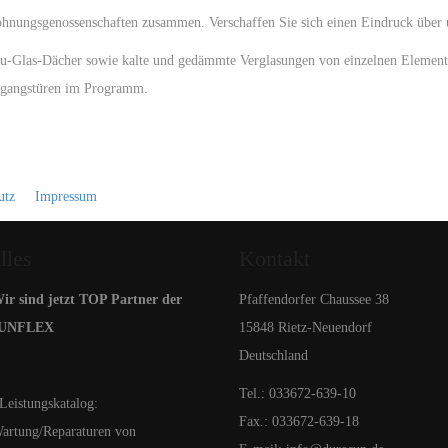
Wohnungsgenossenschaften zusammen. Verschaffen Sie sich einen Eindruck über
Alu-Glas-Dächer sowie kalte und gedämmte Verglasungen von einzelnen Element
eingangstüren im Programm.
utz
Impressum
lles
Kontakt
r sind jetzt TOP Partner der
Pfaffendorfer Chaussee 38
SUNFLEX
15848 Rietz-Neuendorf
Deutschland
Tel.: 033672-639-10
eistungskatalog:
Fax.: 033672-639-18
artung/Reparaturen von